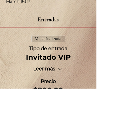
March 16th! 
Entradas
Venta finalizada
Tipo de entrada
Invitado VIP
Leer más
Precio
$800.00