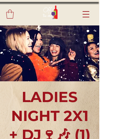
LADIES
NIGHT 2X1
+ DJ🍷🎶 (1)