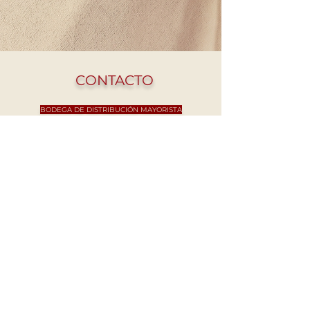
CONTACTO
BODEGA DE DISTRIBUCIÓN MAYORISTA
Calle 25 Sur Mz 488, Lt 07 entre av. 145 Sur, Col. PNC Col.
Bellavista, Solidaridad, Quintana Roo. CP: 77713​
Tel:
984 208 9608
beatriz@offthevineplaya.com
QUINTA AVENIDA
Quinta Avenida esquina con calle 40.
Col. Zazil-Ha, 77712 Playa del Carmen, Q.Roo.
Tel:
984 873 1206
PLAYACAR
Av. Balamcanché 30, Playacar, 77710 Playa del Carmen,
Q.Roo.
Tel:
984 125 7774
EL CUYO