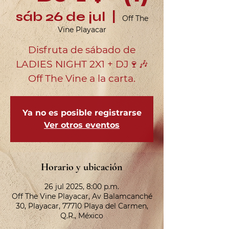
sáb 26 de jul
  |  
Off The
Vine Playacar
Disfruta de sábado de
LADIES NIGHT 2X1 + DJ🍷🎶
Off The Vine a la carta.
Ya no es posible registrarse
Ver otros eventos
Horario y ubicación
26 jul 2025, 8:00 p.m.
Off The Vine Playacar, Av Balamcanché
30, Playacar, 77710 Playa del Carmen,
Q.R., México