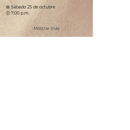
📅 Sábado 25 de octubre
🕖 7:00 p.m.
Mostrar más
CONTACTO
BODEGA DE DISTRIBUCIÓN MAYORISTA
Calle 25 Sur Mz 488, Lt 07 entre av. 145 Sur, Col. PNC Col.
Bellavista, Solidaridad, Quintana Roo. CP: 77713​
Tel:
984 208 9608
beatriz@offthevineplaya.com
QUINTA AVENIDA
Quinta Avenida esquina con calle 40.
Col. Zazil-Ha, 77712 Playa del Carmen, Q.Roo.
Tel:
984 873 1206