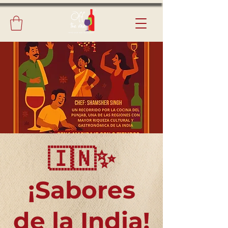
🇮🇳✨
¡Sabores
de la India!