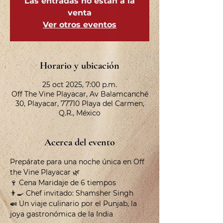
Las entradas no están a la
venta
Ver otros eventos
Horario y ubicación
25 oct 2025, 7:00 p.m.
Off The Vine Playacar, Av Balamcanché
30, Playacar, 77710 Playa del Carmen,
Q.R., México
Acerca del evento
Prepárate para una noche única en Off 
the Vine Playacar 🌿
🍷 Cena Maridaje de 6 tiempos
👨‍🍳 Chef invitado: Shamsher Singh
🍛 Un viaje culinario por el Punjab, la 
joya gastronómica de la India