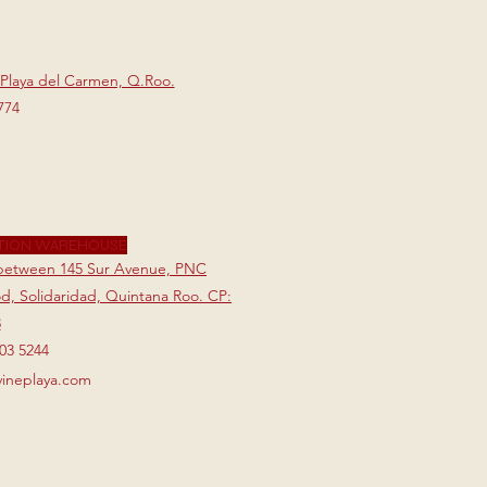
 Playa del Carmen, Q.Roo.
774
TION WAREHOUSE
7 between 145 Sur Avenue, PNC
, Solidaridad, Quintana Roo. CP:
3
803 5244
vineplaya.com