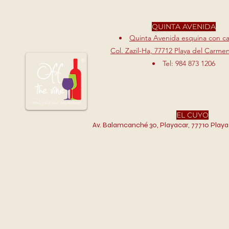
QUINTA AVENIDA
Quinta Avenida esquina con cal
Col. Zazil-Ha, 77712 Playa del Carme
Tel: 984 873 1206
EL CUYO
Av. Balamcanché 30, Playacar, 77710 Playa