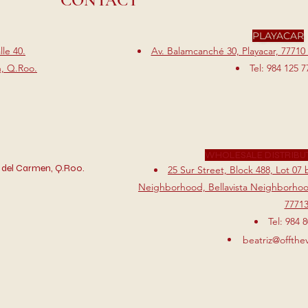
CONTACT
PLAYACAR
le 40.
Av. Balamcanché 30, Playacar, 77710
n, Q.Roo.
Tel: 984 125 7
WHOLESALE DISTRIBU
 del Carmen, Q.Roo.
25 Sur Street, Block 488, Lot 0
Neighborhood, Bellavista Neighborhood
7771
Tel: 984 
beatriz@offthe