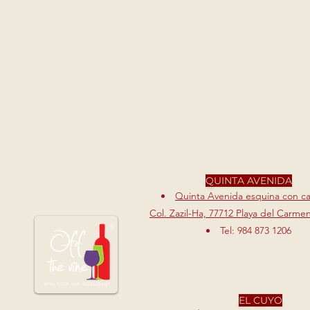
QUINTA AVENIDA
Quinta Avenida esquina con cal
Col. Zazil-Ha, 77712 Playa del Carme
Tel: 984 873 1206
EL CUYO