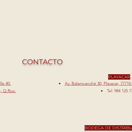
CONTACTO
PLAYACAR
le 40.
Av. Balamcanché 30, Playacar, 77710
n, Q.Roo.
Tel: 984 125 7
BODEGA DE DISTRIB