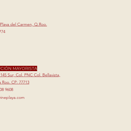
 Playa del Carmen, Q.Roo.
774
UCIÓN MAYORISTA
 145 Sur, Col. PNC Col. Bellavista,
 Roo. CP: 77713​
208 9608
vineplaya.com