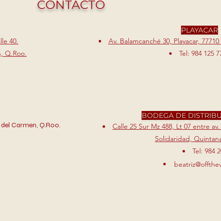
CONTACTO
PLAYACAR
le 40.
Av. Balamcanché 30, Playacar, 77710
n, Q.Roo.
Tel: 984 125 7
BODEGA DE DISTRIB
 del Carmen, Q.Roo.
Calle 25 Sur Mz 488, Lt 07 entre av.
Solidaridad, Quintana
Tel: 984 
beatriz@offthe