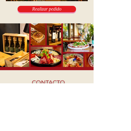
Realizar pedido
CONTACTO
BODEGA DE DISTRIBUCIÓN MAYORISTA
Calle 25 Sur Mz 488, Lt 07 entre av. 145 Sur, Col. PNC Col.
Bellavista, Solidaridad, Quintana Roo. CP: 77713​
Tel:
984 208 9608
beatriz@offthevineplaya.com
QUINTA AVENIDA
Quinta Avenida esquina con calle 40.