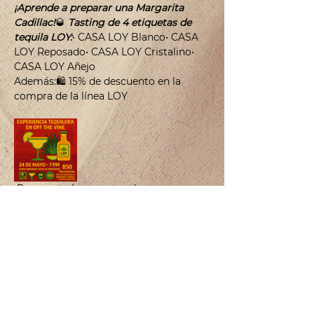
¡Aprende a preparar una Margarita 
Cadillac!
🥃 
Tasting de 4 etiquetas de 
tequila LOY:
• CASA LOY Blanco• CASA 
LOY Reposado• CASA LOY Cristalino• 
CASA LOY Añejo
Además:🛍️ 15% de descuento en la 
compra de la línea LOY
¡Reserva tu lugar antes de que se 
acaben!📲 984 125 7774
CONTACTO