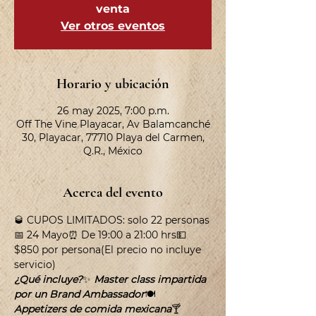
venta
Ver otros eventos
Horario y ubicación
26 may 2025, 7:00 p.m.
Off The Vine Playacar, Av Balamcanché
30, Playacar, 77710 Playa del Carmen,
Q.R., México
Acerca del evento
🥃 CUPOS LIMITADOS: solo 22 personas
📅 24 Mayo⏰ De 19:00 a 21:00 hrs💵 
$850 por persona(El precio no incluye 
servicio)
¿Qué incluye?
✨ 
Master class impartida 
por un Brand Ambassador
🍽️ 
Appetizers de comida mexicana
🍸 