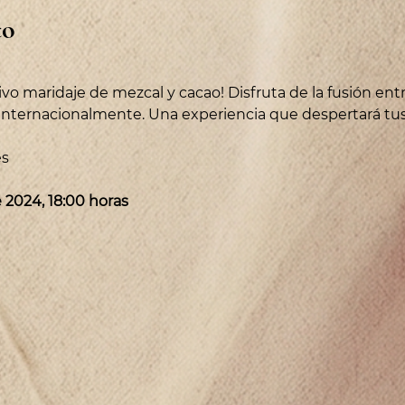
to
ivo maridaje de mezcal y cacao! Disfruta de la fusión ent
nternacionalmente. Una experiencia que despertará tus 
s 
 2024, 18:00 horas