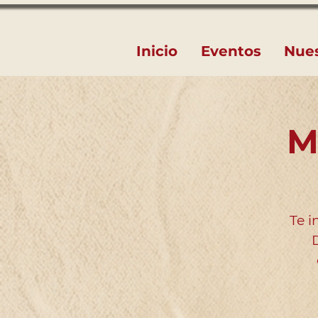
Inicio
Eventos
Nue
M
Te i
D