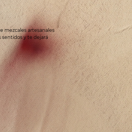
re mezcales artesanales 
sentidos y te dejará 