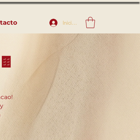
tacto
Iniciar sesión
🍫
acao!
 y
a