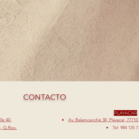
CONTACTO
PLAYACAR
le 40.
Av. Balamcanché 30, Playacar, 77710
n, Q.Roo.
Tel: 984 125 7