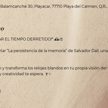
v Balamcanché 30, Playacar, 77710 Playa del Carmen, Q.R.
to
TAR EL TIEMPO DERRETIDO!* 🕰️🎨
tar “La persistencia de la memoria” de Salvador Dalí, una
 y transforma los relojes blandos en tu propia visión del
y creatividad te espera. 🍷✨
M