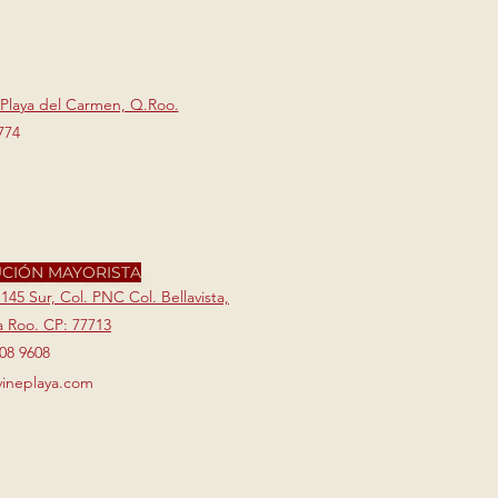
 Playa del Carmen, Q.Roo.
774
UCIÓN MAYORISTA
 145 Sur, Col. PNC Col. Bellavista,
 Roo. CP: 77713​
208 9608
vineplaya.com