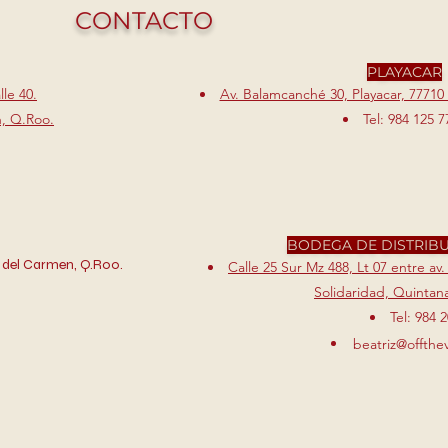
CONTACTO
PLAYACAR
le 40.
Av. Balamcanché 30, Playacar, 77710
n, Q.Roo.
Tel: 984 125 7
BODEGA DE DISTRIB
 del Carmen, Q.Roo.
Calle 25 Sur Mz 488, Lt 07 entre av.
Solidaridad, Quintana
Tel: 984 
beatriz@offthe