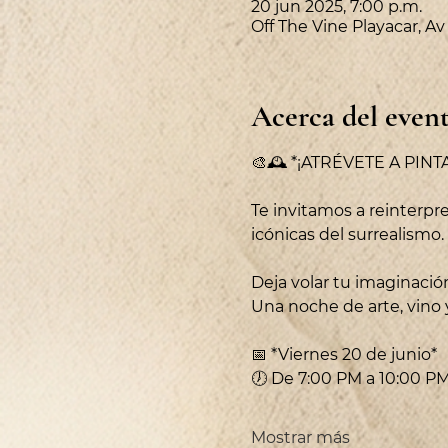
20 jun 2025, 7:00 p.m.
Off The Vine Playacar, A
Acerca del even
🎨🕰️ *¡ATRÉVETE A PIN
Te invitamos a reinterpre
icónicas del surrealismo.
Deja volar tu imaginación
Una noche de arte, vino 
📅 *Viernes 20 de junio*
🕖 De 7:00 PM a 10:00 P
Mostrar más