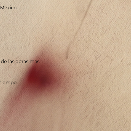
, México
 de las obras más 
 tiempo.