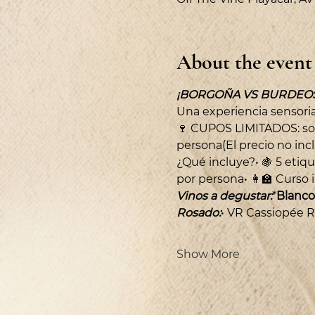
About the event
¡BORGOÑA VS BURDEOS
Una experiencia sensoria
🍷 CUPOS LIMITADOS: solo
persona(El precio no incl
¿Qué incluye?• 🍇 5 etiqu
por persona• 👩‍🏫 Curso
Vinos a degustar:
*
Blanco
Rosado:
• VR Cassiopée 
Show More