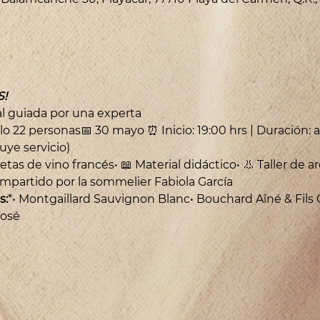
!
l guiada por una experta
 22 personas📅 30 mayo ⏰ Inicio: 19:00 hrs | Duración: a
uye servicio)
etas de vino francés• 📖 Material didáctico• 👃 Taller de a
 impartido por la sommelier Fabiola García
s:
*• Montgaillard Sauvignon Blanc• Bouchard Aîné & Fil
Rosé