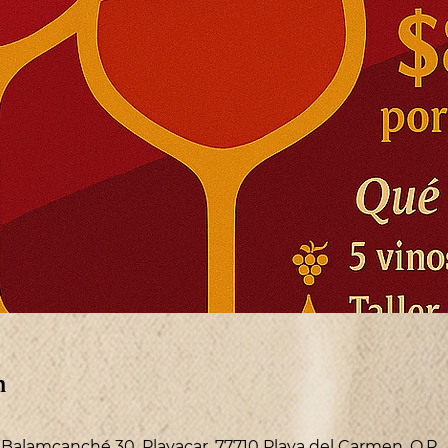
n
v Balamcanché 30, Playacar, 77710 Playa del Carmen, Q.R.