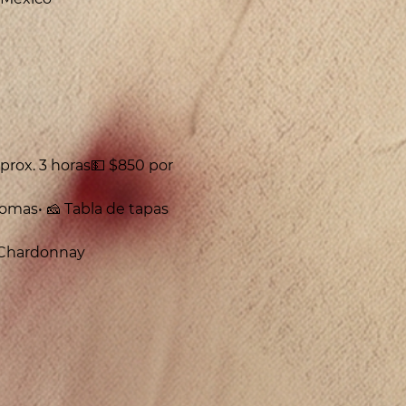
prox. 3 horas💵 $850 por 
romas• 🧀 Tabla de tapas 
s Chardonnay