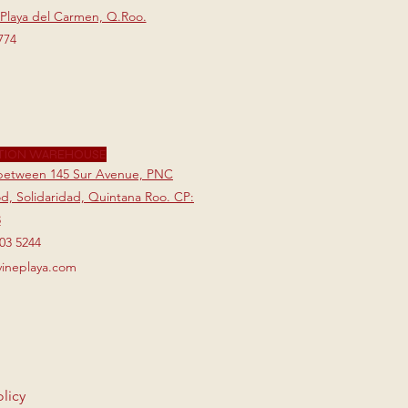
 Playa del Carmen, Q.Roo.
774
TION WAREHOUSE
7 between 145 Sur Avenue, PNC
, Solidaridad, Quintana Roo. CP:
3
803 5244
vineplaya.com
olicy