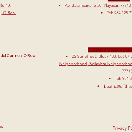
le 40.
Av. Balamcanché 30, Playacar, 77710
n, Q.Roo.
Tel: 984 125 7
WHOLESALE DISTRIBU
 del Carmen, Q.Roo.
25 Sur Street, Block 488, Lot 0
Neighborhood, Bellavista Neighborhood
7771
Tel: 984 
beatriz@offthe
ns
Privacy P