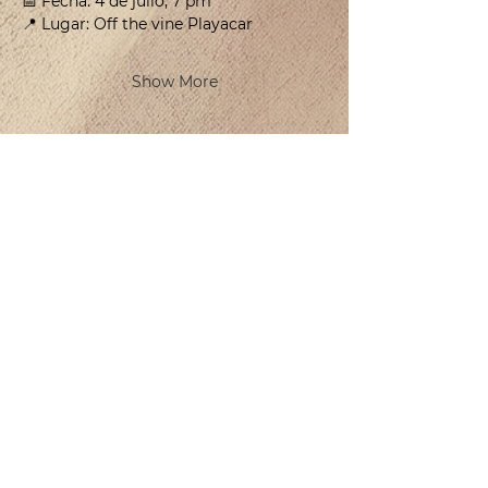
📅 Fecha: 4 de julio, 7 pm
📍 Lugar: Off the vine Playacar
Show More
CONTACT
WHOLESALE DISTRIBUTION WAREHOUSE
25 Sur Street, Block 488, Lot 07 between 145 Sur Avenue,
PNC Neighborhood, Bellavista Neighborhood, Solidaridad,
Quintana Roo. CP: 77713
Tel:
984 803 5244
beatriz@offthevineplaya.com
QUINTA AVENIDA
Quinta Avenida esquina con calle 40.
Col. Zazil-Ha, 77712 Playa del Carmen, Q.Roo.
Tel:
984 873 1206