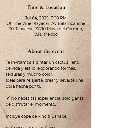
Time & Location
Jul 04, 2025, 7:00 PM
Off The Vine Playacar, Av Balamcanché
30, Playacar, 77710 Playa del Carmen,
Q.R., México
About the event
Te invitamos a pintar un cactus lleno 
de vida y estilo, explorando formas, 
texturas y mucho color.
Ideal para relajarte, crear y llevarte una 
obra hecha por ti.
🖌️ No necesitas experiencia, solo ganas 
de disfrutar el momento.
Incluye copa de vino & Canapé.