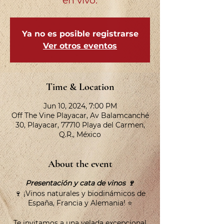
en vivo.
Ya no es posible registrarse
Ver otros eventos
Time & Location
Jun 10, 2024, 7:00 PM
Off The Vine Playacar, Av Balamcanché
30, Playacar, 77710 Playa del Carmen,
Q.R., México
About the event
Presentación y cata de vinos 🍷
🍷 ¡Vinos naturales y biodinámicos de
España, Francia y Alemania! ⭐️
Te invitamos a una velada excepcional