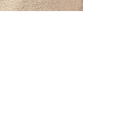
CONTACT
WHOLESALE DISTRIBUTION WAREHOUSE
25 Sur Street, Block 488, Lot 07 between 145 Sur Avenue,
PNC Neighborhood, Bellavista Neighborhood, Solidaridad,
Quintana Roo. CP: 77713
Tel:
984 803 5244
beatriz@offthevineplaya.com
QUINTA AVENIDA
Quinta Avenida esquina con calle 40.
Col. Zazil-Ha, 77712 Playa del Carmen, Q.Roo.
Tel:
984 873 1206
PLAYACAR
Av. Balamcanché 30, Playacar, 77710 Playa del Carmen,
Q.Roo.
Tel:
984 125 7774
EL CUYO