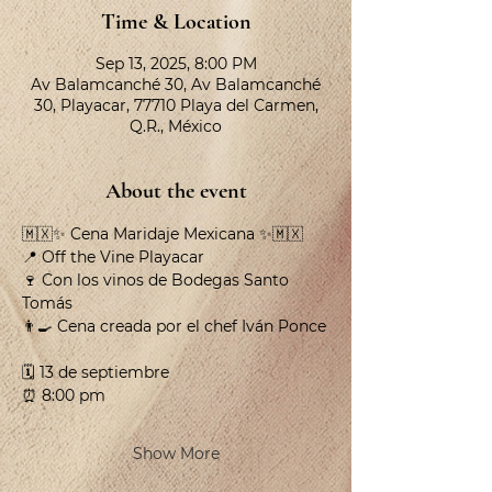
Time & Location
Sep 13, 2025, 8:00 PM
Av Balamcanché 30, Av Balamcanché
30, Playacar, 77710 Playa del Carmen,
Q.R., México
About the event
🇲🇽✨ Cena Maridaje Mexicana ✨🇲🇽
📍 Off the Vine Playacar
🍷 Con los vinos de Bodegas Santo 
Tomás
👨‍🍳 Cena creada por el chef Iván Ponce
🗓 13 de septiembre
⏰ 8:00 pm
Show More