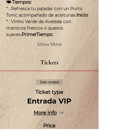
🍽️ Tiempos:
* 
: Refresca tu paladar con un Porto 
Tonic acompañado de aceitunas.
Inicio
* ﻿﻿
: Vinho Verde de Aveleda con 
mariscos frescos o quesos 
suaves.
Primer
Tiempo
Show More
Tickets
Sale ended
Ticket type
Entrada VIP
More info
Price
MX$800.00