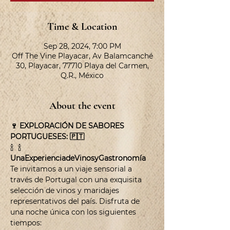
Time & Location
Sep 28, 2024, 7:00 PM
Off The Vine Playacar, Av Balamcanché
30, Playacar, 77710 Playa del Carmen,
Q.R., México
About the event
🍷 EXPLORACIÓN DE SABORES 
PORTUGUESES: 🇵🇹
🍾  
🍾
Una
Experiencia
de
Vinos
y
Gastronomía
Te invitamos a un viaje sensorial a 
través de Portugal con una exquisita 
selección de vinos y maridajes 
representativos del país. Disfruta de 
una noche única con los siguientes 
tiempos: