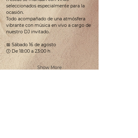
seleccionados especialmente para la 
ocasión.
Todo acompañado de una atmósfera 
vibrante con música en vivo a cargo de 
nuestro DJ invitado.
📅 Sábado 16 de agosto
🕕 De 18:00 a 23:00 h
Show More
CONTACT
WHOLESALE DISTRIBUTION WAREHOUSE
25 Sur Street, Block 488, Lot 07 between 145 Sur Avenue,
PNC Neighborhood, Bellavista Neighborhood, Solidaridad,