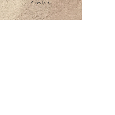
Show More
CONTACT
WHOLESALE DISTRIBUTION WAREHOUSE
25 Sur Street, Block 488, Lot 07 between 145 Sur Avenue,
PNC Neighborhood, Bellavista Neighborhood, Solidaridad,
Quintana Roo. CP: 77713
Tel:
984 803 5244
beatriz@offthevineplaya.com
QUINTA AVENIDA
Quinta Avenida esquina con calle 40.
Col. Zazil-Ha, 77712 Playa del Carmen, Q.Roo.
Tel:
984 873 1206
PLAYACAR
Av. Balamcanché 30, Playacar, 77710 Playa del Carmen,
Q.Roo.