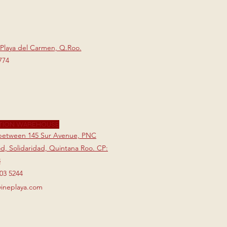
 Playa del Carmen, Q.Roo.
774
TION WAREHOUSE
7 between 145 Sur Avenue, PNC
, Solidaridad, Quintana Roo. CP:
3
803 5244
vineplaya.com