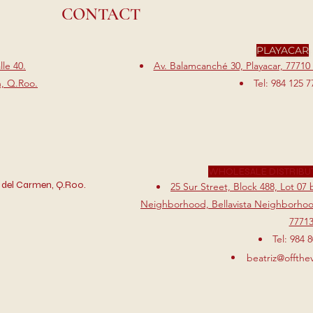
CONTACT
PLAYACAR
le 40.
Av. Balamcanché 30, Playacar, 77710
n, Q.Roo.
Tel: 984 125 7
WHOLESALE DISTRIBU
 del Carmen, Q.Roo.
25 Sur Street, Block 488, Lot 0
Neighborhood, Bellavista Neighborhood
7771
Tel: 984 
beatriz@offthe