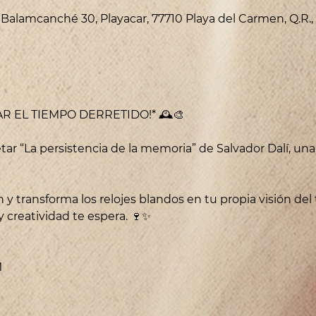
v Balamcanché 30, Playacar, 77710 Playa del Carmen, Q.R.
TAR EL TIEMPO DERRETIDO!* 🕰️🎨
tar “La persistencia de la memoria” de Salvador Dalí, una
 y transforma los relojes blandos en tu propia visión del
y creatividad te espera. 🍷✨
M