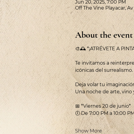
Jun 20, 2025, 7:00 PM
Off The Vine Playacar, A
About the event
🎨🕰️ *¡ATRÉVETE A PIN
Te invitamos a reinterpre
icónicas del surrealismo.
Deja volar tu imaginación
Una noche de arte, vino 
📅 *Viernes 20 de junio*
🕖 De 7:00 PM a 10:00 P
Show More