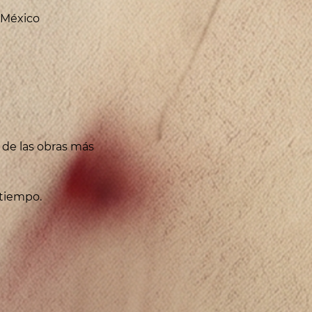
, México
 de las obras más 
 tiempo.