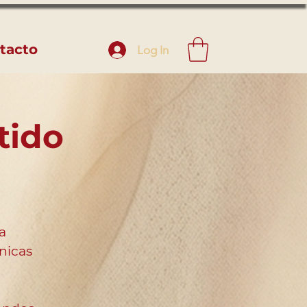
tacto
Log In
tido
a
nicas