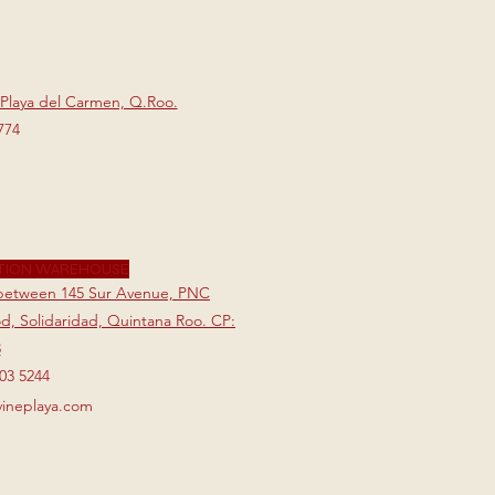
 Playa del Carmen, Q.Roo.
774
TION WAREHOUSE
7 between 145 Sur Avenue, PNC
, Solidaridad, Quintana Roo. CP:
3
803 5244
vineplaya.com