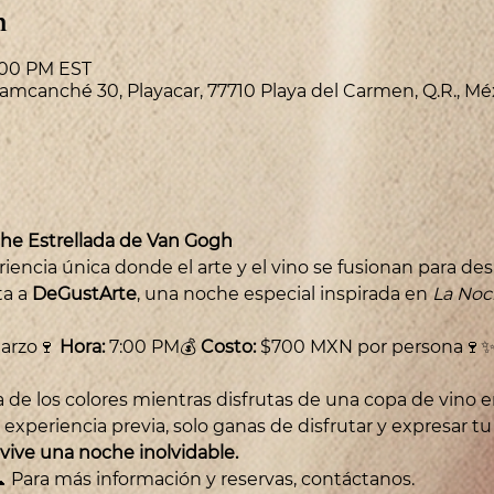
n
9:00 PM EST
amcanché 30, Playacar, 77710 Playa del Carmen, Q.R., Mé
che Estrellada de Van Gogh
ncia única donde el arte y el vino se fusionan para despe
a a 
DeGustArte
, una noche especial inspirada en 
La Noc
arzo🍷 
Hora:
 7:00 PM💰 
Costo:
 $700 MXN por persona🍷✨
ia de los colores mientras disfrutas de una copa de vino 
 experiencia previa, solo ganas de disfrutar y expresar tu
 vive una noche inolvidable.
📞 Para más información y reservas, contáctanos.