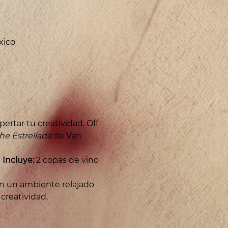
xico
rtar tu creatividad. Off 
he Estrellada
 de Van 
 
Incluye:
 2 copas de vino 
en un ambiente relajado 
 creatividad.