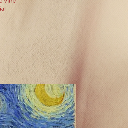
e Vine
ial