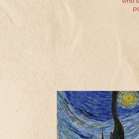
vino 
Pl