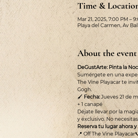
Time & Locatio
Mar 21, 2025, 7:00 PM – 
Playa del Carmen, Av Bal
About the event
DeGustArte: Pinta la No
Sumérgete en una experie
The Vine Playacar te invit
Gogh.
🖌 
Fecha:
 Jueves 21 de m
+ 1 canapé
Déjate llevar por la mag
y exclusivo. No necesitas
Reserva tu lugar ahora y
📍 Off The Vine Playacar