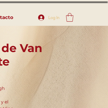
tacto
Log In
a de Van
te
ogh
y el