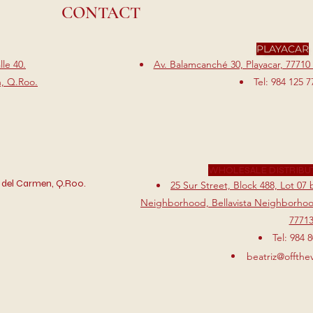
CONTACT
PLAYACAR
le 40.
Av. Balamcanché 30, Playacar, 77710
n, Q.Roo.
Tel: 984 125 7
WHOLESALE DISTRIBU
 del Carmen, Q.Roo.
25 Sur Street, Block 488, Lot 0
Neighborhood, Bellavista Neighborhood
7771
Tel: 984 
beatriz@offthe