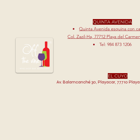
QUINTA AVENIDA
Quinta Avenida esquina con cal
Col. Zazil-Ha, 77712 Playa del Carme
Tel: 984 873 1206
EL CUYO
Av. Balamcanché 30, Playacar, 77710 Playa