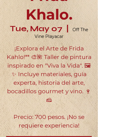
Khalo.
Tue, May 07
  |  
Off The
Vine Playacar
¡Explora el Arte de Frida
Kahlo!** 🎨🌺 Taller de pintura
inspirado en "Viva la Vida". 🖼️
✨ Incluye materiales, guía
experta, historia del arte,
bocadillos gourmet y vino. 🍷
🧀
Precio: 700 pesos. ¡No se
requiere experiencia!