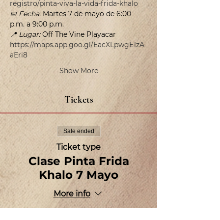
registro/pinta-viva-la-vida-frida-khalo
📅 Fecha:
 Martes 7 de mayo de 6:00 
p.m. a 9:00 p.m.
📍 Lugar:
 Off The Vine Playacar  
https://maps.app.goo.gl/EacXLpwgE1zA
aEri8
Show More
Tickets
Sale ended
Ticket type
Clase Pinta Frida
Khalo 7 Mayo
More info
Price